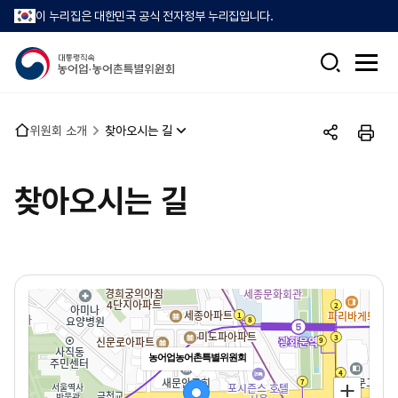
이 누리집은 대한민국 공식 전자정부 누리집입니다.
검
전
색
체
메
뉴
홈
위원회 소개
찾아오시는 길
열
공
인
으
기
유
쇄
로
하
찾아오시는 길
기
농어업농어촌특별위원회