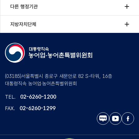
다른 행정기관
지방자치단체
(03185)서울특별시 종로구 새문안로 82 S-타워, 16층
대통령직속 농어업·농어촌특별위원회
02-6260-1200
TEL.
02-6260-1299
FAX.
블
유
페
로
튜
이
그
브
스
북