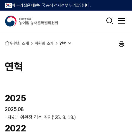
이 누리집은 대한민국 공식 전자정부 누리집입니다.
검
전
색
체
메
뉴
홈
위원회 소개
위원회 소개
연혁
열
인
으
기
쇄
로
연혁
2025
2025.08
제4대 위원장 김호 취임('25. 8. 18.)
2022