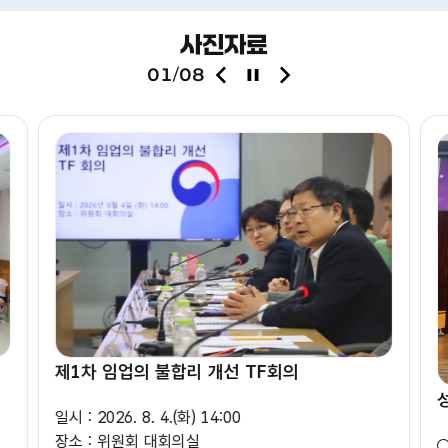
사진자료
이
정
다
01
08
/
전
지
음
슬
슬
라
라
이
이
드
드
제1차 임업의 불합리 개선 TF회의
일시 : 2026. 8. 4.(화) 14:00
장소 : 위원회 대회의실
○