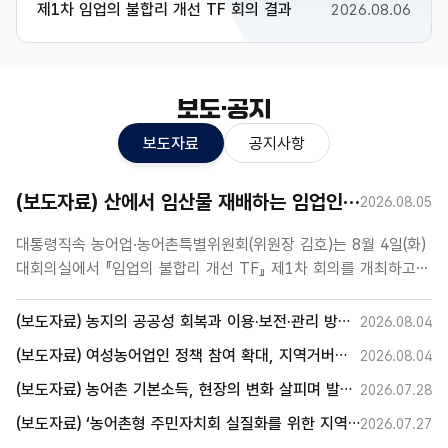
제1차 임업의 불합리 개선 TF 회의 결과
2026.08.06
보도·공지
보도자료
공지사항
(보도자료) 산에서 임산물 재배하는 임업인, 법·세제 차별해소 방안 들여다 본다
2026.08.05
대통령직속 농어업·농어촌특별위원회(위원장 김호)는 8월 4일(화)
대회의실에서 『임업의 불합리 개선 TF』 제1차 회의를 개최하고,
타 업종 대비 불리하게 형성된 임업 분야의 세제 및 직불제 개편
논의에 본격 착수했다고 밝혔다. TF에서는 임업 현장에서 산나물,
새글
(보도자료) 농지의 공공성 회복과 이용·보전·관리 방안 모색을 위한 국회 연속 토론회, 제1차 임대차 제도 개편 방안 논의
2026.08.04
버섯, 수실류 등 농업과 유사하게 임산물을 직접 식재·재배·
새글
(보도자료) 여성농어업인 정책 참여 확대, 지역거버넌스에서 해법 찾는다
2026.08.04
수확하는 ‘재배형 임산물 생산’이 확대되었음에도, 관련 법·제도가
과거의 조림·육림·벌채 및 산림 보전 중심으로 설계되어 있어
(보도자료) 농어촌 기본소득, 현장의 변화 살피며 발전방안 모색
2026.07.28
현실에 맞게 개선할 필요가 있음을 공유하고, 이에 따라 세제
(보도자료) ‘농어촌형 주민자치회 실질화를 위한 지역토론회’ 개최
2026.07.27
감면과 직불제 지원에서 발생하는 상대적 불이익을 해소하기 위한