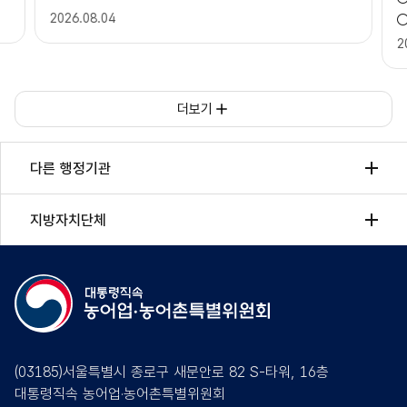
2026.08.04
2
상세보기
더보기
다른 행정기관
지방자치단체
(03185)서울특별시 종로구 새문안로 82 S-타워, 16층
대통령직속 농어업·농어촌특별위원회