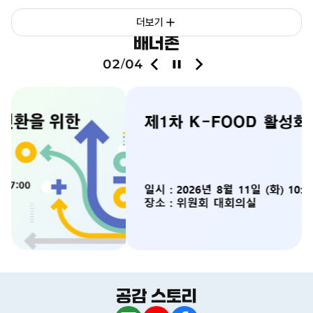
제도 개선 방향을 중심으로 논의를 이어갈 예정이다. 이날
더보기
회의에서는 구자춘 TF 단장(한국농촌경제연구원 연구위원)의
발표를 바탕으로 세제 및 직불제 분야의 구조적 문제점과
배너존
구체적인 개선 방향을 논의하였다. 특히, 참석자들은
이
정
다
02
04
/
전
지
음
임산물재배업이 농업과 생산활동은 유사하지만 산지의 형상과
슬
슬
산림기능을 유지해야 하는 특성을 지니고 있어 독립된
라
라
생산활동으로 보아야 한다는 데 공감하였다. 이에 대한 개선
이
이
방안으로 표준산업분류체계의 세분화와 법률상 농림업의 정의
드
드
재검토, 산지 구분의 세분화를 통한 산지 내 농·임업 활동의
유연성 확보의 필요성이 제기되었다. 김호 위원장은 “임업인은
국토의 63%에 달하는 산림을 가꾸며 공익적 가치를 창출하고
있음에도 제도적 틀 때문에 불합리한 차별을 받고 있다”면서
“이번 TF를 통해 실제 땀 흘려 임산물을 생산하는 임업인이
체감할 수 있는 실질적 개선안을 마련하겠다”고 밝혔다. 농특위는
앞으로 TF 회의를 수시로 개최하여 세부 대책을 마련하고, 토론회
등 공론화 과정을 거쳐 관련 안건을 향후 농특위 본회의에 상정·
의결한 뒤 정부 관계 부처에 이행을 촉구할 계획이다.
공감 스토리