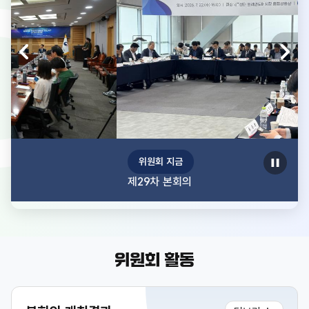
라
슬
음
다
이
전
슬
라
이
드
정
위원회 지금
지
제29차 본회의
위원회 활동