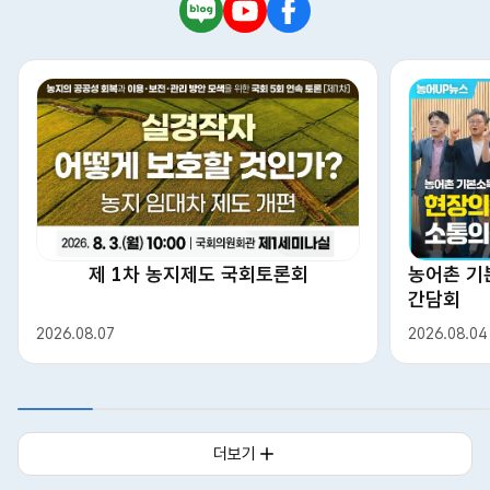
네
유
페
이
튜
이
버
브
스
블
북
로
그
농어촌 기
제 1차 농지제도 국회토론회
간담회
2026.08.04
2026.08.07
상세보기
더보기