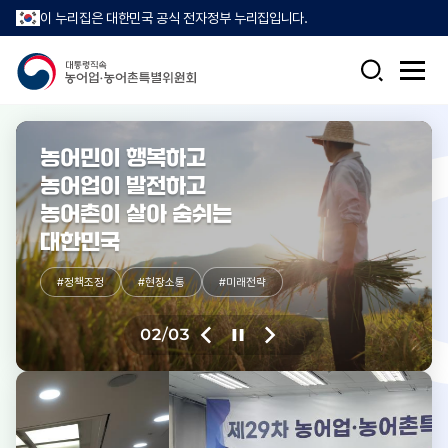
이 누리집은 대한민국 공식 전자정부 누리집입니다.
검
전
색
체
메
뉴
열
농어민이 행복하고
기
농어업이 발전하고
농어촌이 살아 숨쉬는
대한민국
#정책조정
#정책조정
#현장소통
#현장소통
#미래전략
#미래전략
이
정
다
02
/
03
전
지
음
슬
슬
라
라
이
이
드
드
드
이