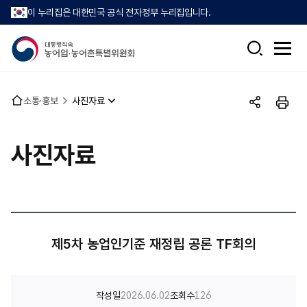
이 누리집은 대한민국 공식 전자정부 누리집입니다.
검
전
색
체
메
뉴
홈
소통·홍보
사진자료
열
공
인
으
기
유
쇄
로
하
사진자료
기
제5차 농업인기준 재정립 공론 TF회의
작성일
2026.06.02
조회수
126