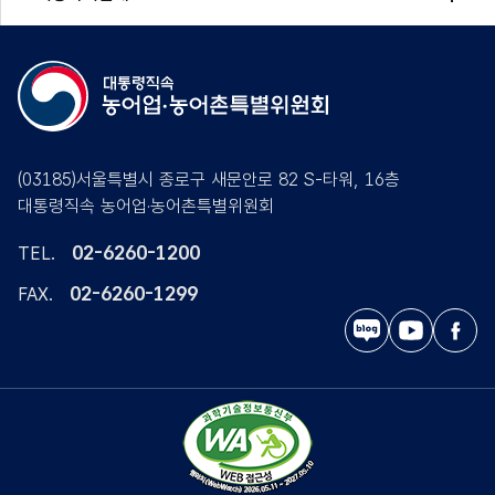
(03185)서울특별시 종로구 새문안로 82 S-타워, 16층
대통령직속 농어업·농어촌특별위원회
02-6260-1200
TEL.
02-6260-1299
FAX.
블
유
페
로
튜
이
그
브
스
북