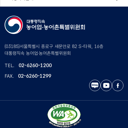
(03185)서울특별시 종로구 새문안로 82 S-타워, 16층
대통령직속 농어업·농어촌특별위원회
02-6260-1200
TEL.
02-6260-1299
FAX.
블
유
페
로
튜
이
그
브
스
북