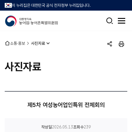
이 누리집은 대한민국 공식 전자정부 누리집입니다.
검
전
색
체
메
뉴
홈
소통·홍보
사진자료
열
공
인
으
기
유
쇄
로
하
사진자료
기
제5차 여성농어업인특위 전체회의
작성일
2026.05.13
조회수
239