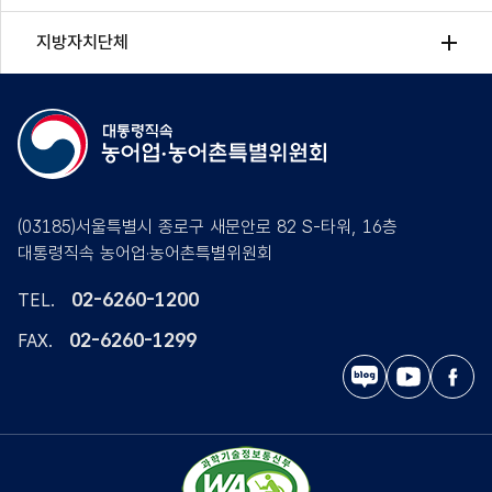
지방자치단체
(03185)서울특별시 종로구 새문안로 82 S-타워, 16층
대통령직속 농어업·농어촌특별위원회
02-6260-1200
TEL.
02-6260-1299
FAX.
블
유
페
로
튜
이
그
브
스
북