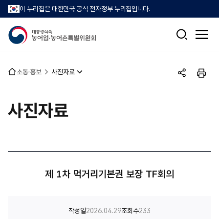
이 누리집은 대한민국 공식 전자정부 누리집입니다.
검
전
색
체
메
뉴
홈
소통·홍보
사진자료
열
공
인
으
기
유
쇄
로
하
사진자료
기
제 1차 먹거리기본권 보장 TF회의
작성일
2026.04.29
조회수
233