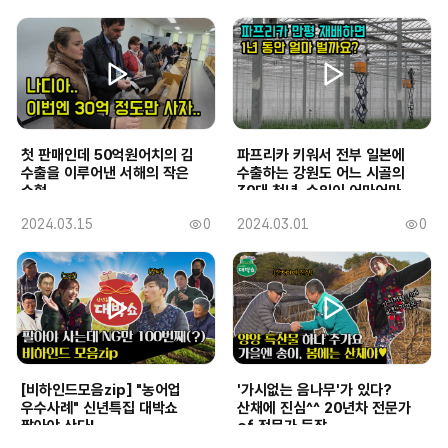
조
조
성
성
회
회
일
일
수
수
첫 판매인데 50억원어치의 김
파프리카 키워서 전부 일본에
수출을 이루어낸 서해의 작은
수출하는 강원도 어느 시골의
수협
30대 청년..수익이 어마어마
하네요...ㄷㄷ
작
2024.03.15
0
작
2024.03.01
0
조
조
성
성
회
회
일
일
수
수
[비하인드모음zip] "농어업
'가시없는 음나무'가 있다?
우수사례" 신년특집 대박쇼
산채에 진심^^ 20년차 전문가
팔아야 산다!
of 전문가 등장