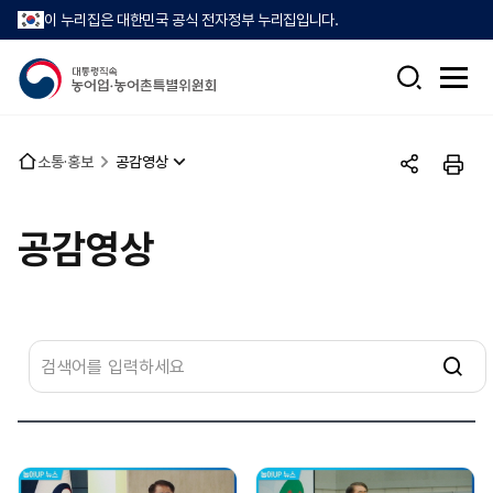
이 누리집은 대한민국 공식 전자정부 누리집입니다.
검
전
색
체
메
뉴
홈
소통·홍보
공감영상
열
공
인
으
기
유
쇄
로
하
공감영상
기
게
시
물
검
색