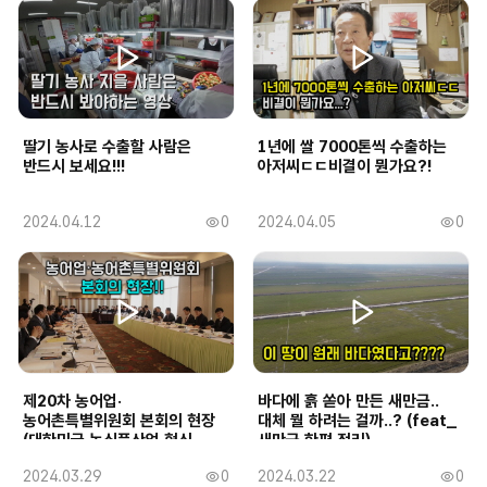
회
회
일
일
수
수
딸기 농사로 수출할 사람은
1년에 쌀 7000톤씩 수출하는
반드시 보세요!!!
아저씨ㄷㄷ비결이 뭔가요?!
작
2024.04.12
0
작
2024.04.05
0
조
조
성
성
회
회
일
일
수
수
제20차 농어업·
바다에 흙 쏟아 만든 새만금..
농어촌특별위원회 본회의 현장
대체 뭘 하려는 걸까..? (feat_
(대한민국 농식품산업 혁신
새만금 한편 정리)
구상)
작
2024.03.29
0
작
2024.03.22
0