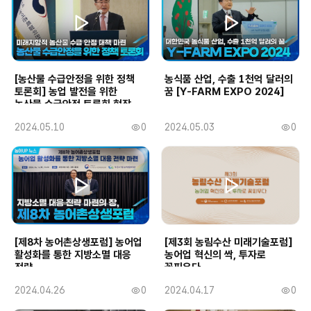
[농산물 수급안정을 위한 정책
농식품 산업, 수출 1천억 달러의
토론회] 농업 발전을 위한
꿈 [Y-FARM EXPO 2024]
농산물 수급안정 토론회 현장
작
2024.05.10
0
작
2024.05.03
0
조
조
성
성
회
회
일
일
수
수
[제8차 농어촌상생포럼] 농어업
[제3회 농림수산 미래기술포럼]
활성화를 통한 지방소멸 대응
농어업 혁신의 싹, 투자로
전략
꽃피우다
작
2024.04.26
0
작
2024.04.17
0
조
조
성
성