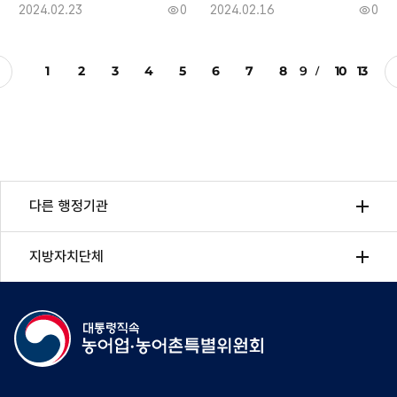
작
2024.02.23
0
작
2024.02.16
0
조
조
성
성
회
회
일
일
수
수
1
2
3
4
5
6
7
8
9
10
13
다른 행정기관
지방자치단체