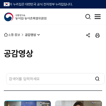
이 누리집은 대한민국 공식 전자정부 누리집입니다.
검
전
색
체
메
뉴
홈
소통·홍보
공감영상
열
공
인
으
기
유
쇄
로
하
공감영상
기
게
시
물
검
색