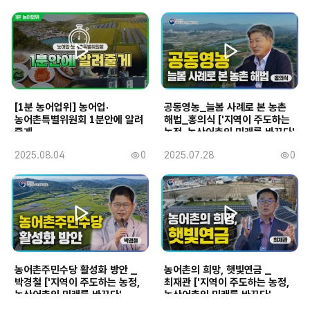
조
조
성
성
회
회
일
일
수
수
[1분 농어업위] 농어업·
공동영농_늘봄 사례로 본 농촌
농어촌특별위원회 1분안에 알려
해법_홍의식 ['지역이 주도하는
줄게
농정, 농산어촌의 미래를 바꾸다'
정책토론회]
작
2025.08.04
0
작
2025.07.28
0
조
조
성
성
회
회
일
일
수
수
농어촌주민수당 활성화 방안 _
농어촌의 희망, 햇빛연금 _
박경철 ['지역이 주도하는 농정,
최재관 ['지역이 주도하는 농정,
농산어촌의 미래를 바꾸다'
농산어촌의 미래를 바꾸다'
정책토론회]
정책토론회]