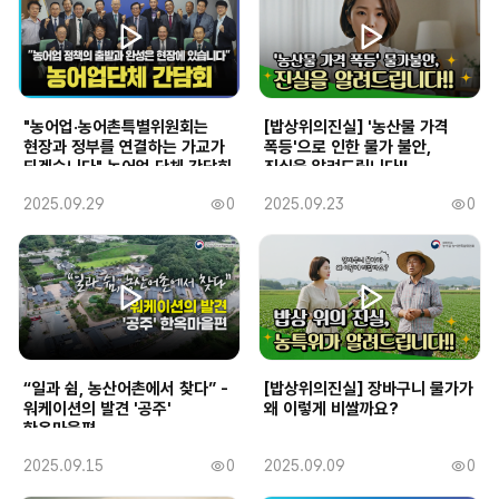
"농어업·농어촌특별위원회는
[밥상위의진실] '농산물 가격
현장과 정부를 연결하는 가교가
폭등'으로 인한 물가 불안,
되겠습니다" 농어업 단체 간담회
진실을 알려드립니다!!
작
2025.09.29
0
작
2025.09.23
0
조
조
성
성
회
회
일
일
수
수
“일과 쉼, 농산어촌에서 찾다” -
[밥상위의진실] 장바구니 물가가
워케이션의 발견 '공주'
왜 이렇게 비쌀까요?
한옥마을편
작
2025.09.15
0
작
2025.09.09
0
조
조
성
성