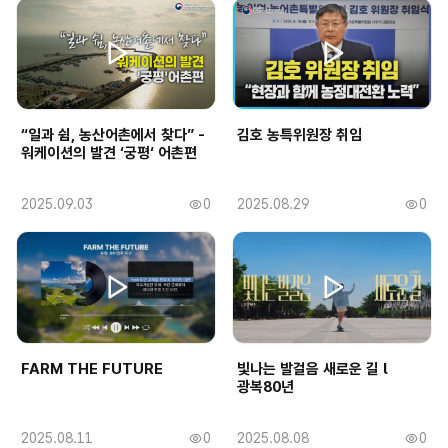
회
회
일
일
수
수
“일과 쉼, 농산어촌에서 찾다” -
김호 농특위원장 취임
워케이션의 발견 ‘궁평‘ 어촌편
작
2025.09.03
0
작
2025.08.29
0
조
조
성
성
회
회
일
일
수
수
FARM THE FUTURE
빛나는 발걸음 새로운 길 l
광복80년
작
2025.08.11
0
작
2025.08.08
0