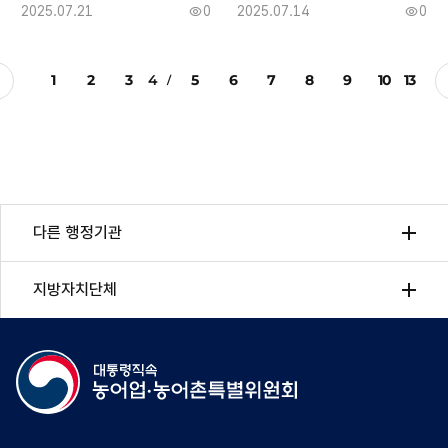
작
2025.07.21
0
작
2025.07.14
0
조
조
성
성
회
회
일
일
수
수
1
2
3
4
5
6
7
8
9
10
13
다른 행정기관
지방자치단체