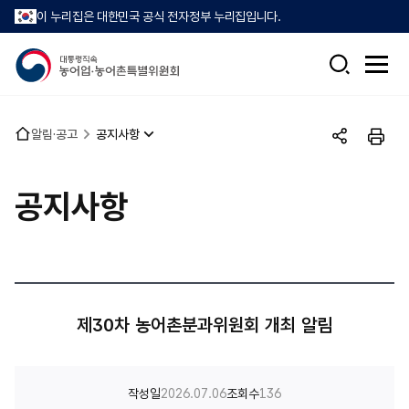
이 누리집은 대한민국 공식 전자정부 누리집입니다.
검
전
색
체
메
뉴
홈
알림·공고
공지사항
열
공
인
으
기
유
쇄
로
하
공지사항
기
제30차 농어촌분과위원회 개최 알림
작성일
2026.07.06
조회수
136