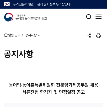
이 누리집은 대한민국 공식 전자정부 누리집입니다.
검
전
색
체
메
뉴
홈
알림·공고
공지사항
열
공
인
으
기
유
쇄
로
하
공지사항
기
농어업·농어촌특별위원회 전문임기제공무원 채용
서류전형 합격자 및 면접일정 공고