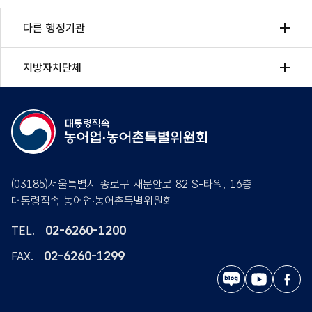
다른 행정기관
지방자치단체
(03185)서울특별시 종로구 새문안로 82 S-타워, 16층
대통령직속 농어업·농어촌특별위원회
02-6260-1200
TEL.
02-6260-1299
FAX.
블
유
페
로
튜
이
그
브
스