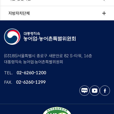
지방자치단체
(03185)서울특별시 종로구 새문안로 82 S-타워, 16층
대통령직속 농어업·농어촌특별위원회
02-6260-1200
TEL.
02-6260-1299
FAX.
블
유
페
로
튜
이
그
브
스
북