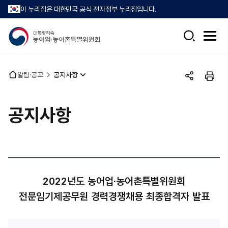
이 누리집은 대한민국 공식 전자정부 누리집입니다.
검
전
색
체
메
뉴
홈
알림·공고
공지사항
열
공
인
으
기
유
쇄
로
하
공지사항
기
2022년도 농어업·농어촌특별위원회
전문임기제공무원 경력경쟁채용 최종합격자 발표