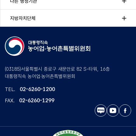
다른 행정기관
지방자치단체
(03185)서울특별시 종로구 새문안로 82 S-타워, 16층
대통령직속 농어업·농어촌특별위원회
02-6260-1200
TEL.
02-6260-1299
FAX.
블
유
페
로
튜
이
그
브
스
북