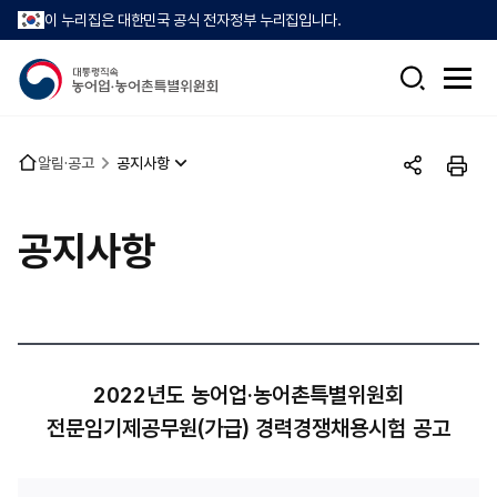
이 누리집은 대한민국 공식 전자정부 누리집입니다.
검
전
색
체
메
뉴
홈
알림·공고
공지사항
열
공
인
으
기
유
쇄
로
하
공지사항
기
2022년도 농어업·농어촌특별위원회
전문임기제공무원(가급) 경력경쟁채용시험 공고