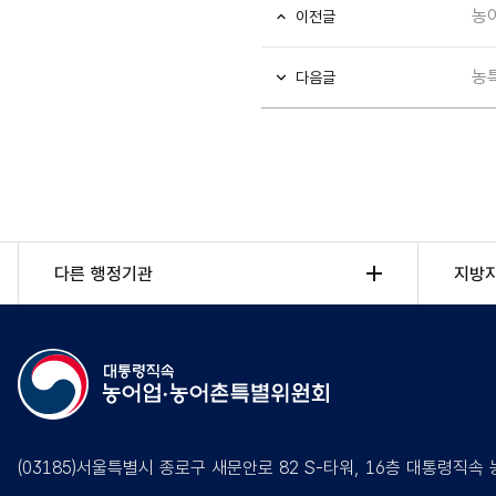
농
이전글
농
다음글
다른 행정기관
지방
(03185)서울특별시 종로구 새문안로 82 S-타워, 16층 대통령직