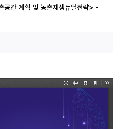
촌공간 계획 및 농촌재생뉴딜전략> -