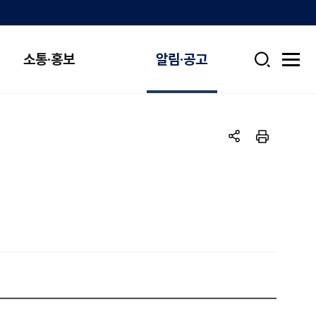
소통·홍보
알림·공고
검
전
색
체
메
뉴
열
기
공
인
유
쇄
하
기