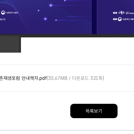
촌재생포럼 안내책자.pdf
(30.67MB / 다운로드 321회)
목록보기