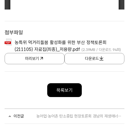
첨부파일
농특위 먹거리돌봄 활성화를 위한 부산 정책토론회
(211105) 자료집(최종)_저용량.pdf
(2.39MB / 다운로드 94회)
미리보기
다운로드
목록보기
이전글
농어업·농어촌 탄소중립 현장토론회 경남의 재생에너지 도입과 농어업의 상생 방안 - 자료집 포..