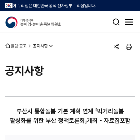
이 누리집은 대한민국 공식 전자정부 누리집입니다.
검
전
색
체
메
뉴
홈
알림·공고
공지사항
열
공
인
으
기
유
쇄
로
하
공지사항
기
부산시 통합돌봄 기본 계획 연계 「먹거리돌봄
활성화를 위한 부산 정책토론회」개최 - 자료집포함