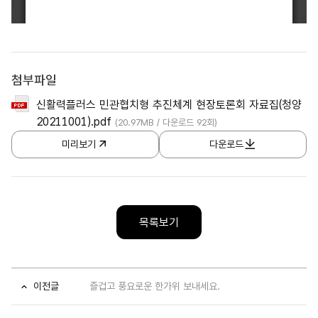
첨부파일
신활력플러스 민관협치형 추진체계 현장토론회 자료집(청양
20211001).pdf
(20.97MB / 다운로드 92회)
미리보기
다운로드
목록보기
이전글
즐겁고 풍요로운 한가위 보내세요.