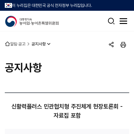
이 누리집은 대한민국 공식 전자정부 누리집입니다.
검
전
색
체
메
뉴
홈
알림·공고
공지사항
열
공
인
으
기
유
쇄
로
하
공지사항
기
신활력플러스 민관협치형 주진체계 현장토론회 -
자료집 포함