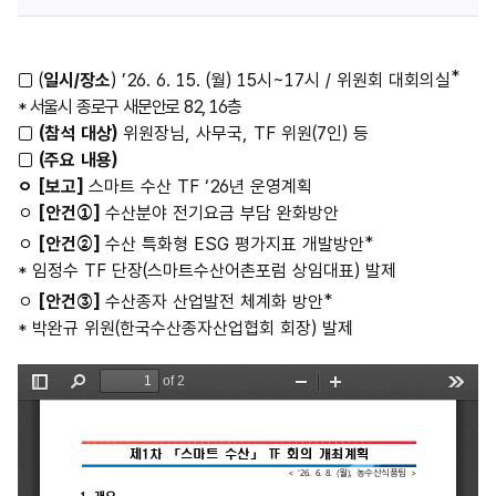
*
□
(
일시
/
장소
) ’26. 6. 15. (
월
) 15
시
~17
시
/
위원회 대회의실
*
서울시 종로구 새문안로
82, 16
층
□
(
참석 대상
)
위원장님
,
사무국
, TF
위원
(7
인
)
등
□
(
주요 내용
)
ㅇ
[
보고
]
스마트 수산
TF ‘26
년 운영계획
ㅇ
[
안건
①
]
수산분야 전기요금 부담 완화방안
*
ㅇ
[
안건
②
]
수산 특화형
ESG
평가지표 개발방안
*
임정수
TF
단장
(
스마트수산어촌포럼 상임대표
)
발제
*
ㅇ
[
안건
③
]
수산종자 산업발전 체계화 방안
*
박완규 위원
(
한국수산종자산업협회 회장
)
발제