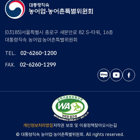
(03185)서울특별시 종로구 새문안로 82 S-타워, 16층
대통령직속 농어업·농어촌특별위원회
02-6260-1200
TEL.
02-6260-1299
FAX.
블
유
페
로
튜
이
그
브
스
북
개인정보처리방침
저작권 보호 및 이용정책
찾아오시는길
© 대통령직속 농어업·농어촌특별위원회. All rights reserved.