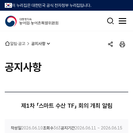
이 누리집은 대한민국 공식 전자정부 누리집입니다.
검
전
색
체
메
뉴
홈
알림·공고
공지사항
열
공
인
으
기
유
쇄
로
하
공지사항
기
제1차 「스마트 수산 TF」 회의 개최 알림
작성일
2026.06.10
조회수
363
공지기간
2026.06.11 ~ 2026.06.15