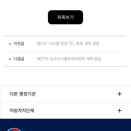
혁
신
목록보기
TF」
회
의
개
이전글
제1차 「수산물 안전 TF」 회의 개최 알림
최
다음글
제27차 농수산식품분과위원회 개최 알림
다른 행정기관
지방자치단체