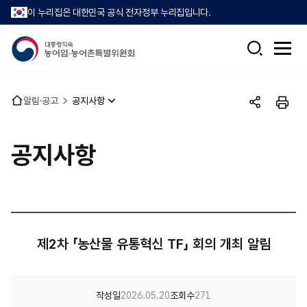
이 누리집은 대한민국 공식 전자정부 누리집입니다.
검
전
색
체
메
뉴
홈
알림·공고
공지사항
열
공
인
으
기
유
쇄
로
하
공지사항
기
제2차 「농산물 유통혁신 TF」 회의 개최 알림
작성일
2026.05.20
조회수
271