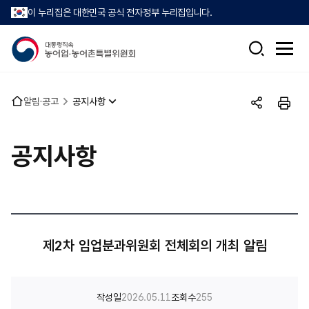
이 누리집은 대한민국 공식 전자정부 누리집입니다.
검
전
색
체
메
뉴
홈
알림·공고
공지사항
열
공
인
으
기
유
쇄
로
하
공지사항
기
제2차 임업분과위원회 전체회의 개최 알림
작성일
2026.05.11
조회수
255