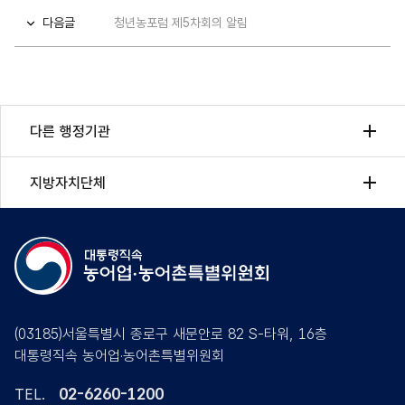
다음글
청년농포럼 제5차회의 알림
다른 행정기관
지방자치단체
(03185)서울특별시 종로구 새문안로 82 S-타워, 16층
대통령직속 농어업·농어촌특별위원회
02-6260-1200
TEL.