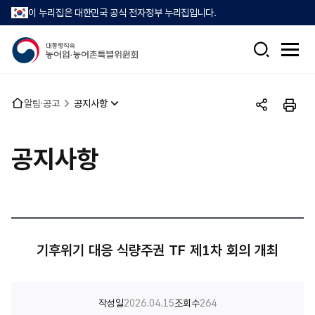
이 누리집은 대한민국 공식 전자정부 누리집입니다.
검
전
색
체
메
뉴
홈
알림·공고
공지사항
열
공
인
으
기
유
쇄
로
하
공지사항
기
기후위기 대응 식량주권 TF 제1차 회의 개최
작성일
2026.04.15
조회수
264