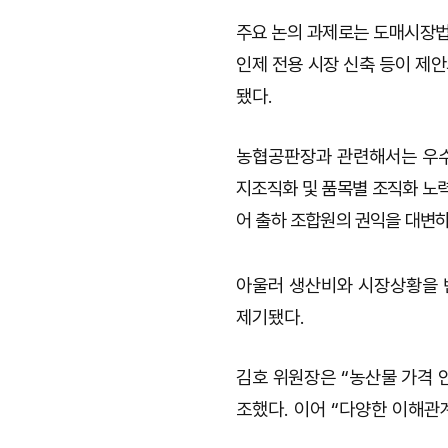
주요 논의 과제로는 도매시장
인제 전용 시장 신축 등이 제
됐다
.
농협공판장과 관련해서는 우
지조직화 및 품목별 조직화 노
어 출하 조합원의 권익을 대변
아울러 생산비와 시장상황을 
제기됐다
.
김호 위원장은
“
농산물 가격 
조했다
.
이어
“
다양한 이해관계