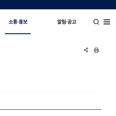
소통·홍보
알림·공고
검
전
색
체
메
뉴
열
기
공
인
유
쇄
하
기