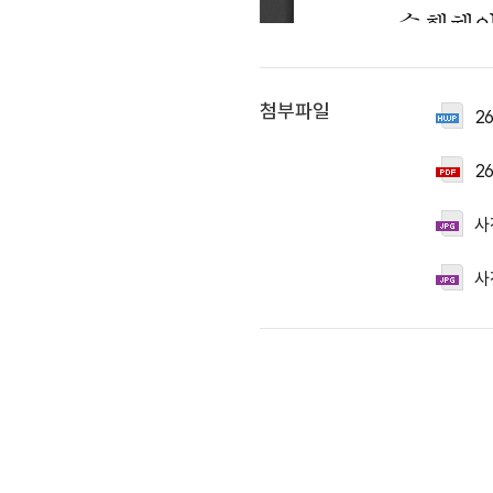
첨부파일
2
2
사
사