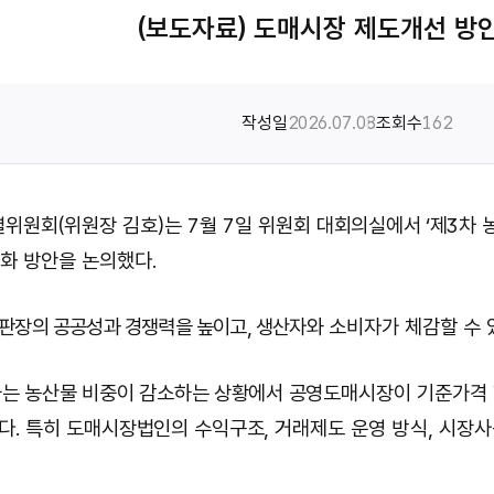
(보도자료) 도매시장 제도개선 방
작성일
2026.07.08
조회수
162
별위원회
(
위원장 김호
)
는
7
월
7
일 위원회
대회의실에서
‘
제
3
차 
강화 방안을 논의했다
.
판장의 공공성과 경쟁력을 높이고
,
생산자와
소비자가 체감할 수 
는 농산물 비중이 감소하는 상황에서 공영
도매시장이 기준가격
했다
.
특히 도매시장법인의 수익구조
,
거래
제도
운영 방식
,
시장사