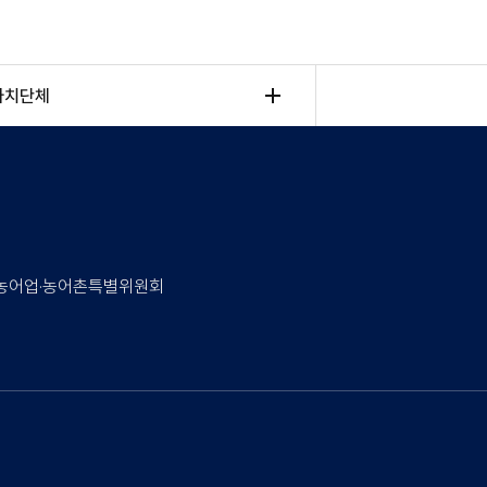
자치단체
속 농어업·농어촌특별위원회