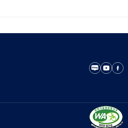
블
유
페
로
튜
이
그
브
스
북