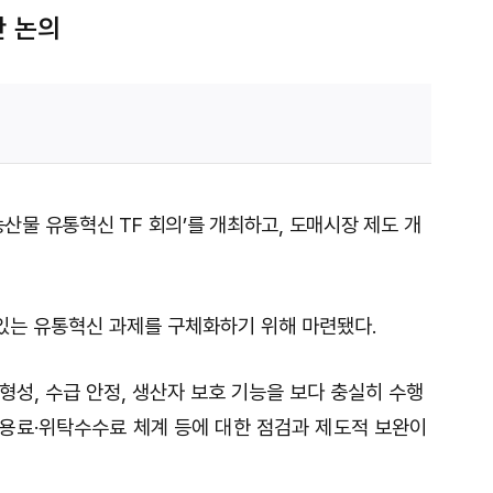
안 논의
농산물 유통혁신
TF
회의
’
를 개최하고
,
도매시장 제도
개
있는 유통혁신 과제를 구체화하기 위해 마련됐다
.
 형성
,
수급 안정
,
생산자 보호 기능을 보다 충실히 수행
용료
·
위탁수수료 체계 등에 대한 점검과 제도적
보완이