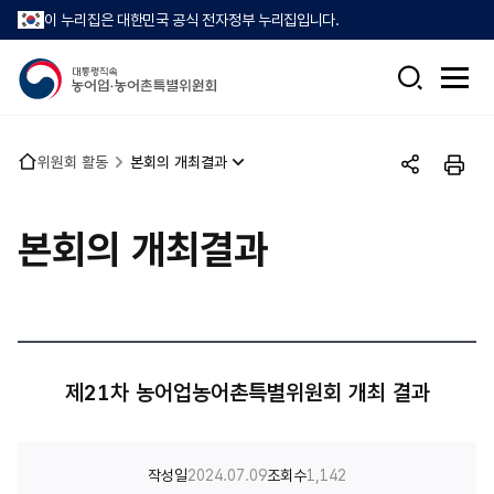
이 누리집은 대한민국 공식 전자정부 누리집입니다.
검
전
색
체
메
뉴
홈
위원회 활동
본회의 개최결과
열
공
인
으
기
유
쇄
로
하
본회의 개최결과
기
제21차 농어업농어촌특별위원회 개최 결과
작성일
2024.07.09
조회수
1,142