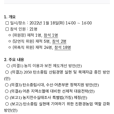
1. 개요
□ 일시/장소 : 2022년 1월 18일(화) 14:00 ∼ 16:00
□ 참석 인원 : 21명
ㅇ (위원장) 재적 1명,
참석
1
명
ㅇ (당연직 위원) 재적 5명,
참석
2
명
ㅇ (위촉직 위원) 재적 24명,
참석
18
명
2. 주요 내용
○
의결
농지 이용과 보전 제도개선 방안
안
(
1)
(
)
○
의결
탄소중립 산림경영 실현 및 목재자급 증진 방안
(
2) 2050
안
(
)
○
의결
탄소중립시대
수산
어촌부문 정책지원 방안
안
(
3)
,
·
(
)
○
의결
어촌 지역소멸에 대비한 선제적 대응전략
안
(
4)
(
)
○
보고
농지전수실태조사 특별법
가칭
제정
안
(
1)
(
)
(
)
○
보고
탄소중립 실현에 기여하기 위한 친환경농업 역할 강화
(
2)
방안
안
(
)