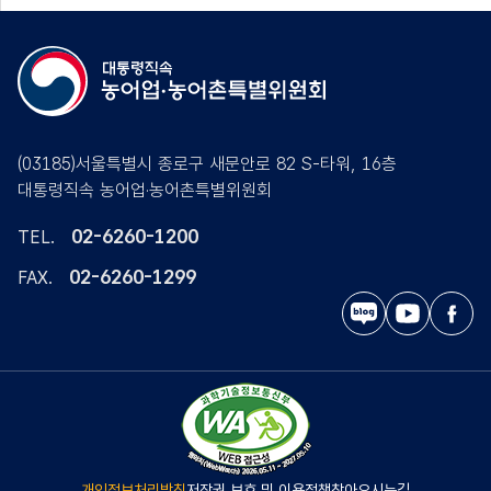
(03185)서울특별시 종로구 새문안로 82 S-타워, 16층
대통령직속 농어업·농어촌특별위원회
02-6260-1200
TEL.
02-6260-1299
FAX.
블
유
페
로
튜
이
그
브
스
북
개인정보처리방침
저작권 보호 및 이용정책
찾아오시는길