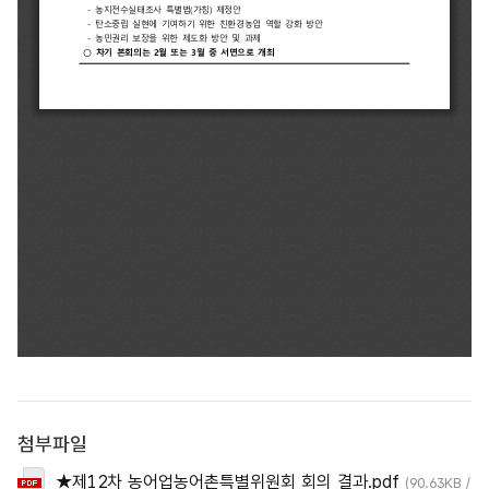
첨부파일
★제12차 농어업농어촌특별위원회 회의 결과.pdf
(90.63KB /