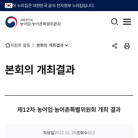
이 누리집은 대한민국 공식 전자정부 누리집입니다.
검
전
색
체
메
뉴
홈
위원회 활동
본회의 개최결과
열
공
인
으
기
유
쇄
로
하
본회의 개최결과
기
제12차 농어업·농어촌특별위원회 개최 결과
작성일
2022.01.28
조회수
602