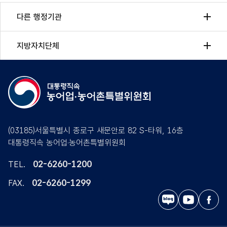
다른 행정기관
지방자치단체
(03185)서울특별시 종로구 새문안로 82 S-타워, 16층
대통령직속 농어업·농어촌특별위원회
02-6260-1200
TEL.
02-6260-1299
FAX.
블
유
페
로
튜
이
그
브
스