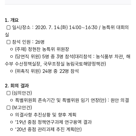
1. 개요
□ 일시/장소 : 2020. 7. 14.(화) 14:00∼16:30 / 농특위 대회의
실
□ 참석 인원 : 26명
ㅇ (주재) 정현찬 농특위 위원장
ㅇ (당연직 위원) 5명 중 3명 참석(대리참석 : 농식품부 차관, 해
수부 수산정책실장, 국무조정실 농림국토해양정책관)
ㅇ (위촉직 위원) 24명 중 22명 참석
2. 회의 결과
□ (심의안건)
ㅇ 특별위원회 존속기간 및 특별위원 임기 연장(안) : 원안 의결
□ (보고안건)
ㅇ 의결사항 추진상황 및 향후 계획
ㅇ ‘19년 중점 정책연구과제 연구용역 결과
ㅇ ‘20년 중점 관리과제 추진 계획(안)