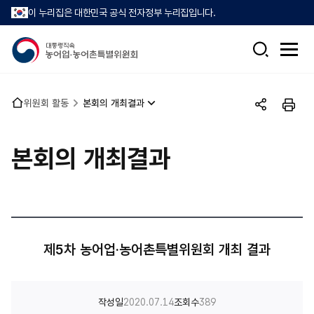
이 누리집은 대한민국 공식 전자정부 누리집입니다.
검
전
색
체
메
뉴
홈
위원회 활동
본회의 개최결과
열
공
인
으
기
유
쇄
로
하
본회의 개최결과
기
제5차 농어업·농어촌특별위원회 개최 결과
작성일
2020.07.14
조회수
389