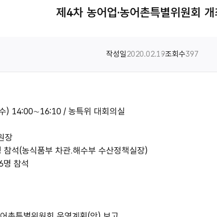
제4차 농어업·농어촌특별위원회 개
작성일
2020.02.19
조회수
397
.(수) 14:00∼16:10 / 농특위 대회의실
원장
2명 참석(농식품부 차관․해수부 수산정책실장)
16명 참석
·농어촌특별위원회 운영계획(안) 보고