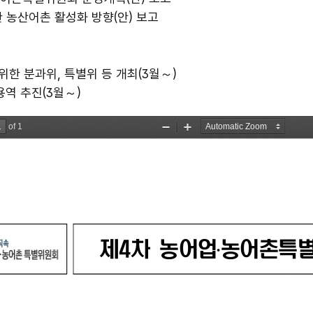
한 농산어촌 활성화 방향(안) 보고
위한 분과위, 특별위 등 개최(3월～)
용역 추진(3월～)