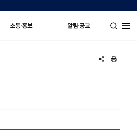
소통·홍보
알림·공고
검
전
색
체
메
뉴
열
기
공
인
유
쇄
하
기