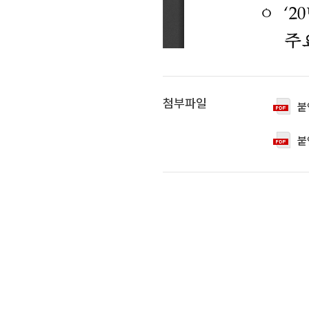
첨부파일
붙
붙