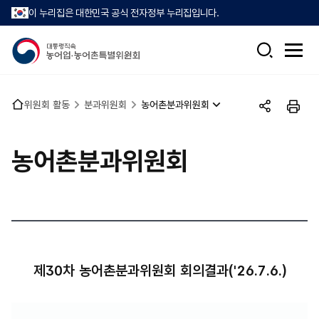
이 누리집은 대한민국 공식 전자정부 누리집입니다.
검
전
색
체
메
뉴
홈
위원회 활동
분과위원회
농어촌분과위원회
열
공
인
으
기
유
쇄
로
하
농어촌분과위원회
기
제30차 농어촌분과위원회 회의결과('26.7.6.)