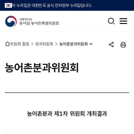
이 누리집은 대한민국 공식 전자정부 누리집입니다.
검
전
색
체
메
뉴
홈
위원회 활동
분과위원회
농어촌분과위원회
열
공
인
으
기
유
쇄
로
하
농어촌분과위원회
기
농어촌분과 제1차 위원회 개최결과