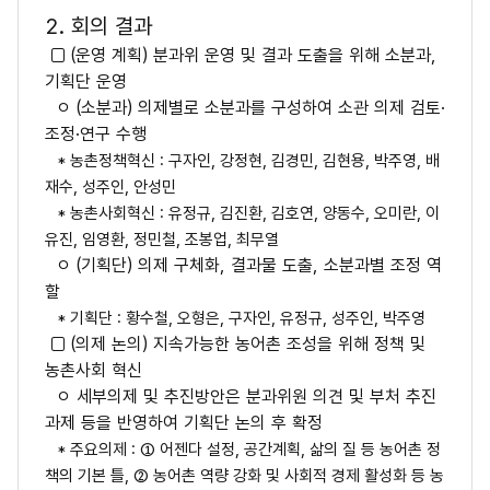
2. 회의 결과
□ (운영 계획) 분과위 운영 및 결과 도출을 위해 소분과,
기획단 운영
ㅇ (소분과) 의제별로 소분과를 구성하여 소관 의제 검토·
조정·연구 수행
* 농촌정책혁신 : 구자인, 강정현, 김경민, 김현용, 박주영, 배
재수, 성주인, 안성민
* 농촌사회혁신 : 유정규, 김진환, 김호연, 양동수, 오미란, 이
유진, 임영환, 정민철, 조봉업, 최무열
ㅇ (기획단) 의제 구체화, 결과물 도출, 소분과별 조정 역
할
* 기획단 : 황수철, 오형은, 구자인, 유정규, 성주인, 박주영
□ (의제 논의) 지속가능한 농어촌 조성을 위해 정책 및
농촌사회 혁신
ㅇ 세부의제 및 추진방안은 분과위원 의견 및 부처 추진
과제 등을 반영하여 기획단 논의 후 확정
* 주요의제 : ① 어젠다 설정, 공간계획, 삶의 질 등 농어촌 정
책의 기본 틀, ② 농어촌 역량 강화 및 사회적 경제 활성화 등 농