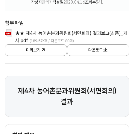
작성자
관리자
작성일
2020.04.16
조회수
541
첨부파일
★★ 제4차 농어촌분과위원회(서면회의) 결과보고(최종)_게
시.pdf
(189.57KB / 다운로드 80회)
미리보기
다운로드
제4차 농어촌분과위원회(서면회의)
결과