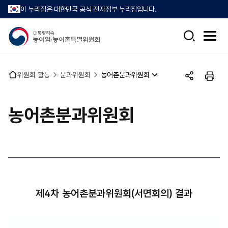
이 누리집은 대한민국 공식 전자정부 누리집입니다.
검
전
색
체
메
뉴
홈
위원회 활동
분과위원회
농어촌분과위원회
열
공
인
으
기
유
쇄
로
하
농어촌분과위원회
기
제4차 농어촌분과위원회(서면회의) 결과