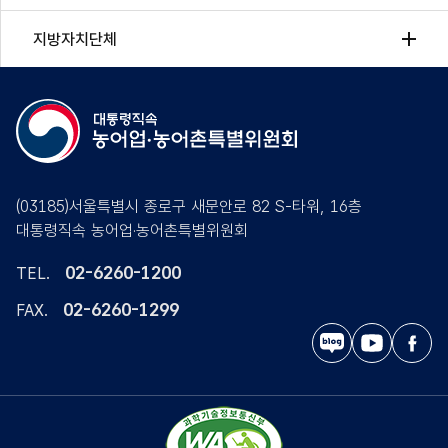
지방자치단체
(03185)서울특별시 종로구 새문안로 82 S-타워, 16층
대통령직속 농어업·농어촌특별위원회
02-6260-1200
TEL.
02-6260-1299
FAX.
블
유
페
로
튜
이
그
브
스
북