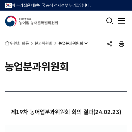
이 누리집은 대한민국 공식 전자정부 누리집입니다.
검
전
색
체
메
뉴
홈
위원회 활동
분과위원회
농업분과위원회
열
공
인
으
기
유
쇄
로
하
농업분과위원회
기
제19차 농어업분과위원회 회의 결과(24.02.23)