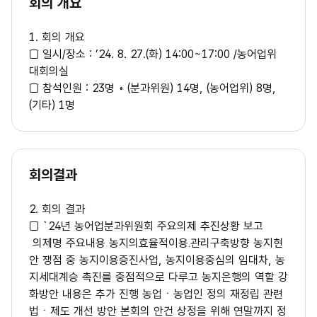
회의 개요
1. 회의 개요
□ 일시/장소 : ’24. 8. 27.(화) 14:00~17:00 /농어업위
대회의실
□ 참석인원 : 23명 ◦ (분과위원) 14명, (농어업위) 8명,
(기타) 1명
회의결과
2. 회의 결과
□ `24년 농어업분과위원회 주요의제 추진상황 보고
의제명 주요내용 농지의효율적이용․관리구축방향 농지현
안 쟁점 중 농지이용증진사업, 농지이용중심의 임대차, 농
지세대계승 촉진를 중점적으로 다루고 농지은행의 역할 강
화방안 내용은 추가 진행 농업ㆍ농업인 정의 재정립 관련
법ㆍ제도 개선 방안 본회의 안건 상정을 위해 연말까지 정