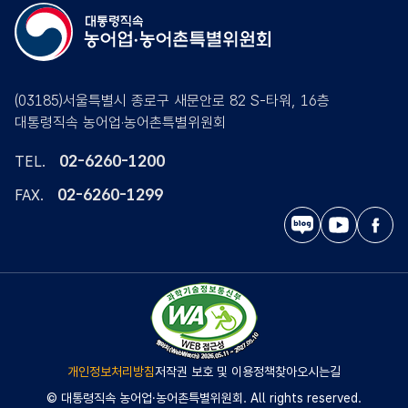
(03185)서울특별시 종로구 새문안로 82 S-타워, 16층
대통령직속 농어업·농어촌특별위원회
02-6260-1200
TEL.
02-6260-1299
FAX.
블
유
페
로
튜
이
그
브
스
북
개인정보처리방침
저작권 보호 및 이용정책
찾아오시는길
© 대통령직속 농어업·농어촌특별위원회. All rights reserved.