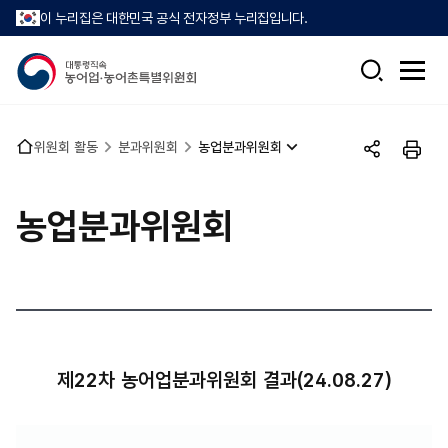
이 누리집은 대한민국 공식 전자정부 누리집입니다.
검
전
색
체
메
뉴
홈
위원회 활동
분과위원회
농업분과위원회
열
공
인
으
기
유
쇄
로
하
농업분과위원회
기
제22차 농어업분과위원회 결과(24.08.27)